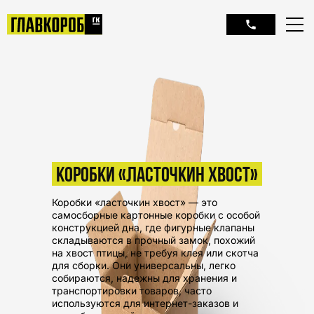
КОРОБКИ «ЛАСТОЧКИН ХВОСТ»
Коробки «ласточкин хвост» — это
самосборные картонные коробки с особой
конструкцией дна, где фигурные клапаны
складываются в прочный замок, похожий
на хвост птицы, не требуя клея или скотча
для сборки. Они универсальны, легко
собираются, надежны для хранения и
транспортировки товаров, часто
используются для интернет-заказов и